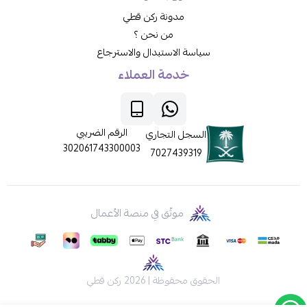
مدونة ركن قطي
من نحن ؟
سياسة الاستبدال والاسترجاع
خدمة العملاء
الرقم الضريبي
السجل التجاري
302061743300003
7027439319
موثّق في منصة الأعمال
الحقوق محفوظة | 2026
ركن قطي