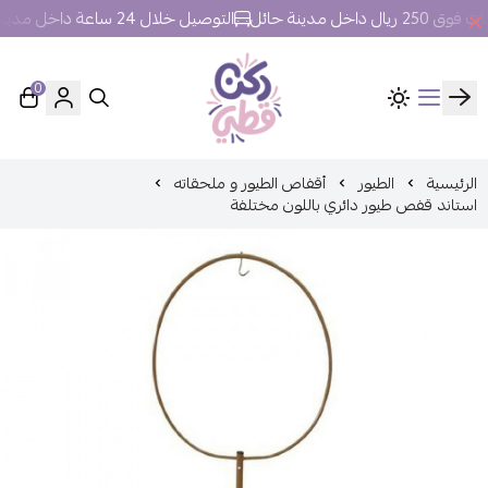
اخل مدينة حائل
التوصيل خلال 24 ساعة داخل مدينة حائل.
0
ركن قطي
الرئيسية
الطيور
أقفاص الطيور و ملحقاته
استاند قفص طيور دائري باللون مختلفة