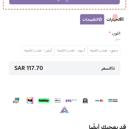
الخيارات
التقييمات
اللون
*
اختر
ذهبي - نفدت الكمية
أسود - نفدت الكمية
أبيض - نفدت الكمية
117.70 SAR
السعر
قد يعجبك أيضًا