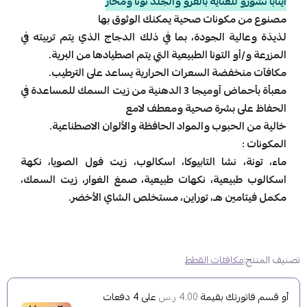
اينابا تشورو للعناية بالفرو والجلد تونا ومحار
مصنوع من مكونات صحية يمكنك الوثوق بها
لذيذة وعالية الجودة، بما في ذلك الدجاج الذي يتم تربيته في
المزرعة و/أو التونا الطبيعية التي يتم اصطيادها من البرية.
مكافآت منخفضة السعرات الحرارية يساعد على الترطيب.
معبأة بأحماض أوميجا 3 الدهنية من زيت السمك للمساعدة في
الحفاظ على بشرة صحية ومعطف لامع
خالية من الحبوب والمواد الحافظة والألوان الاصطناعية.
المكونات :
ماء، تونة، نشا التابيوكا، اسكالوب، زيت فول الصويا، نكهة
اسكالوب طبيعية، نكهات طبيعية، صمغ الغوار، زيت السمك،
مكمل فيتامين هـ، توراين، مستخلص الشاي الأخضر.
تصنيف المنتج:
مكافئات القطط
أو قسم فاتورتك بقيمة
على
4
دفعات
4.00 ر.س