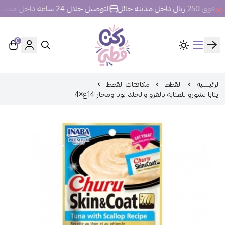
ل مدينة حائل
التوصيل خلال 24 ساعة داخل مدينة حائل.
0
ركن قطي
الرئيسية
القطط
مكافئات القطط
اينابا تشورو للعناية بالفرو والجلد تونا ومحار 14غ×4