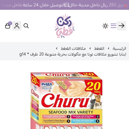
 مدينة حائل
التوصيل خلال 24 ساعة داخل مدينة حائل.
0
ركن قطي
الرئيسية
القطط
مكافئات القطط
اينابا تشورو مكافات تونا مع مأكولات بحرية متنوعة 20 ظرف * g14