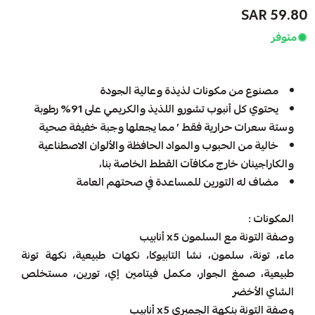
59.80 SAR
متوفر
مصنوع من مكونات لذيذة وعالية الجودة
يحتوي كل أنبوب تشورو اللذيذ والكريمي على 91% رطوبة
وستة سعرات حرارية فقط ’ مما يجعلها وجبة خفيفة صحية
خالية من الحبوب والمواد الحافظة والألوان الاصطناعية
والكاراجينان خارج مكافآت القطط الخاصة بنا،
مضاف له التورين للمساعدة في صحتهم العامة
المكونات :
وصفة التونة مع السلمون x5 أنابيب
ماء، تونة، سلمون، نشا التابيوكا، نكهات طبيعية، نكهة تونة
طبيعية، صمغ الجوار، مكمل فيتامين إي، تورين، مستخلص
الشاي الأخضر
وصفة التونة بنكهة الجمبري x5 أنابيب