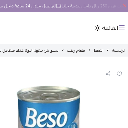
ل داخل مدينة حائل
التوصيل خلال 24 ساعة داخل مدينة حائل.
القائمة
الرئيسية
القطط
طعام رطب
بيسو باتي بنكهة التونا غذاء متكامل ل