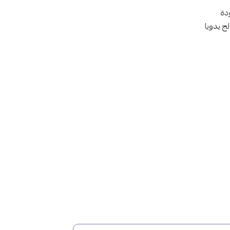
دة
ج يدويا