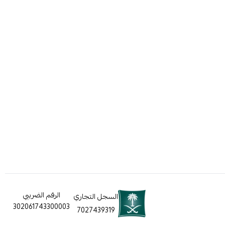
الرقم الضريبي
السجل التجاري
302061743300003
7027439319