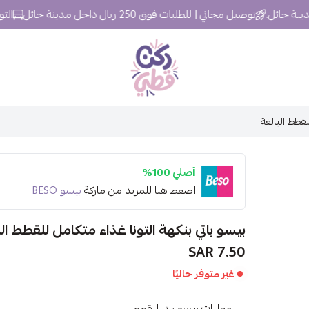
توصيل مجاني | للطلبات فوق 250 ريال داخل مدينة حائل
التوصيل خلال 
ركن قطي
لقطط البالغة
أصلي 100%
اضغط هنا للمزيد من ماركة
بيسو BESO
بيسو باتي بنكهة التونا غذاء متكامل للقطط الب
7.50 SAR
غير متوفر حاليًا
معلبات بيسو باتي للقطط