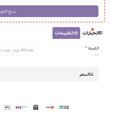
الخيارات
التقييمات
الكمية
*
علبة 400 غرام - نفدت الكمية
اختر
السعر