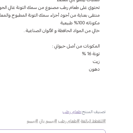
تحتوي على طعام رطب مصنوع من سمك التونة عالي الجو
منتقى بعناية من أجود أجزاء سمك التونة المطبوخ والمعال
مكوناته 100% طبيعية
خالي من المواد الحافظة و الألوان الصناعية .
المكونات من أصل حيواني :
تونة 16 %
زيت
دهون
تصنيف المنتج:
طعام رطب
#للقطط البالغة
#طعام رطب
#بيسو باتي
#بيسو