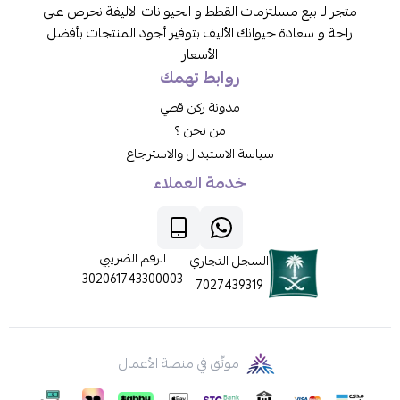
متجر لـ بيع مسلتزمات القطط و الحيوانات الاليفة نحرص على
راحة و سعادة حيوانك الأليف بتوفير أجود المنتجات بأفضل
الأسعار
روابط تهمك
مدونة ركن قطي
من نحن ؟
سياسة الاستبدال والاسترجاع
خدمة العملاء
الرقم الضريبي
السجل التجاري
302061743300003
7027439319
موثّق في منصة الأعمال