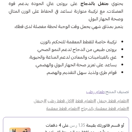
يحتوي
جنغل بالدجاج
على بروتين عالي الجودة يدعم قوة
العضلات، مع تركيبة متوازنة تساعد في الحفاظ على الوزن المثالي
وصحة الجهاز البولي.
يتميز بمذاق شهي يجعل وقت الوجبة لحظة مفضلة لدى قطك.
تركيبة خاصة للقطط المعقمة للتحكم بالوزن.
بروتين طبيعي من الدجاج لدعم النمو الصحي.
غني بالفيتامينات والمعادن لدعم المناعة والحيوية.
يساعد على تعزيز صحة الجهاز البولي والهضمي.
قوام طري ولذيذ سهل التقديم والهضم.
تصنيف المنتج:
طعام رطب
#طعام قطط جنغل
#طعام قطط
#اكل قطط رطب
#جنغل
#طعام قطط معقمة بالدجاج
#طعام قطط معقمة
أو قسم فاتورتك بقيمة
على
4
دفعات
1.35 ر.س