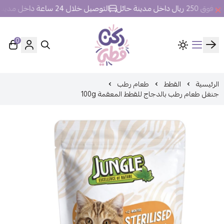
خل مدينة حائل
التوصيل خلال 24 ساعة داخل مدينة حائل.
0
ركن قطي
الرئيسية
القطط
طعام رطب
جنغل طعام رطب بالدجاج للقطط المعقمة 100g