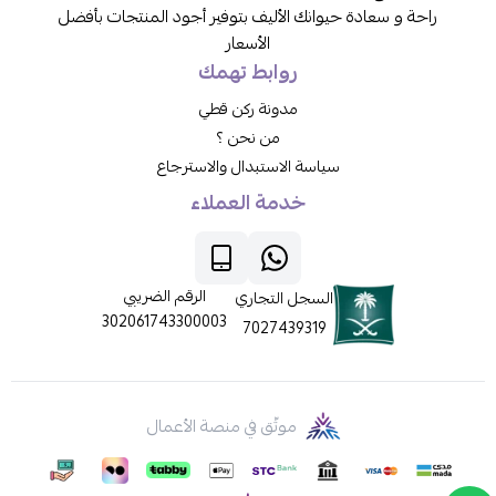
راحة و سعادة حيوانك الأليف بتوفير أجود المنتجات بأفضل
الأسعار
روابط تهمك
مدونة ركن قطي
من نحن ؟
سياسة الاستبدال والاسترجاع
خدمة العملاء
الرقم الضريبي
السجل التجاري
302061743300003
7027439319
موثّق في منصة الأعمال