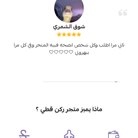
شوق الشمري
ثاني مرا اطلب وكل شخص انصحه فييه المتجر وفي كل مرا
يبهروني 🤍🤍🤍🤍🤍
ماذا يميز متجر ركن قطي ؟