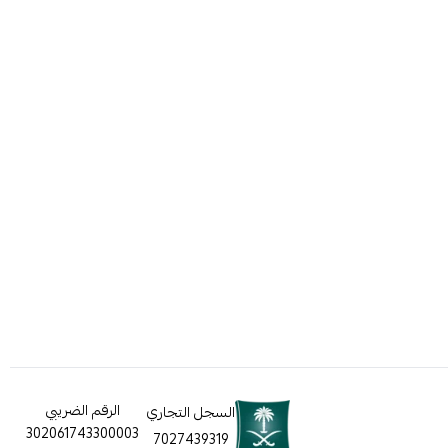
الرقم الضريبي
السجل التجاري
302061743300003
7027439319