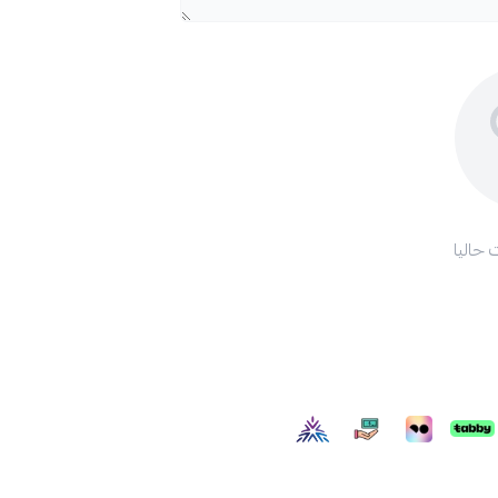
 حاليا