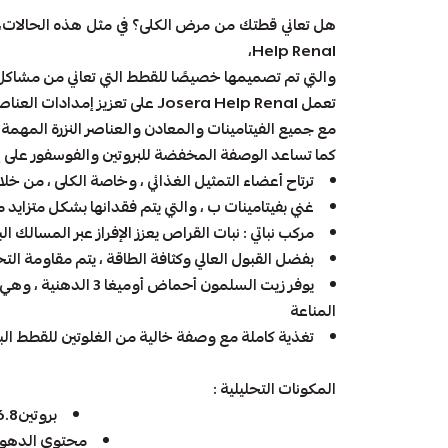
Help Renal،
والتي تم تصميمها خصيصًا للقطط التي تعاني من مشاكل 
تعمل Josera Help Renal على تعزيز إمدادات العناصر الغذائية -
مع جميع الفيتامينات والمعادن والعناصر النزرة المهمة ا
كما تساعد الوصفة المخفضة للبروتين والفوسفور على 
ترتاح أعضاء التمثيل الغذائي ، وخاصة الكلى ، من خ
غني بفيتامينات ب ، والتي يتم فقدانها بشكل متزايد 
مركب نباتي : نبات القراص يعزز الإفراز عبر المسالك الب
بفضل القبول العالي وكثافة الطاقة ، يتم مقاومة ا
يوفر زيت السلمون أحماض 
المناعة
تغذية كاملة مع وصفة خالية من الغلوتين للقطط البا
المكونات التحليلية :
بروتين26.8%
محتوى الدهون20.2