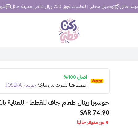
توصيل مجاني | للطلبات فوق 250 ريال داخل مدينة حائل
التوصيل خلال 24
ركن قطي
أصلي 100%
اضغط هنا للمزيد من ماركة
جوسيرا JOSERA
جوسيرا رينال طعام جاف للقطط - للعناية بالكلى
74.90 SAR
غير متوفر حاليًا