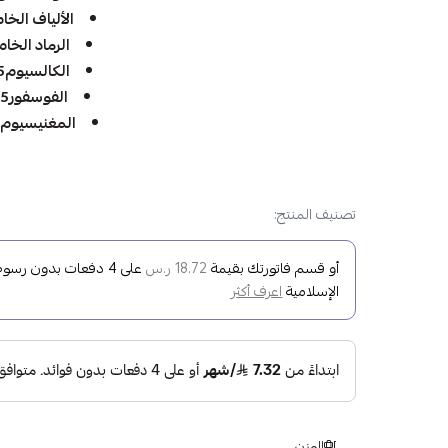
الألياف الخام2.6
الرماد الخام5.0%
الكالسيوم0.55%
الفوسفور0.45%
المغنيسيوم0,70%
تصنيف المنتج:
أو قسم فاتورتك بقيمة
على
4
دفعات بدون رسوم ت
18.72 ر.س
الإسلامية
اعرف أكثر
الوزن