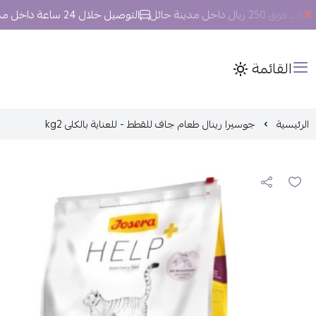
 داخل مدينة حائل
التوصيل خلال 24 ساعة داخل مدينة حائل.
القائمة
الرئيسية
جوسيرا رينال طعام جاف للقطط - للعناية بالكلى kg2