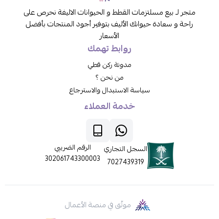
متجر لـ بيع مسلتزمات القطط و الحيوانات الاليفة نحرص على
راحة و سعادة حيوانك الأليف بتوفير أجود المنتجات بأفضل
الأسعار
روابط تهمك
مدونة ركن قطي
من نحن ؟
سياسة الاستبدال والاسترجاع
خدمة العملاء
الرقم الضريبي
السجل التجاري
302061743300003
7027439319
موثّق في منصة الأعمال