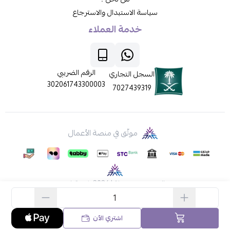
سياسة الاستبدال والاسترجاع
خدمة العملاء
الرقم الضريبي
السجل التجاري
302061743300003
7027439319
موثّق في منصة الأعمال
الحقوق محفوظة | 2026
ركن قطي
اشتري الآن