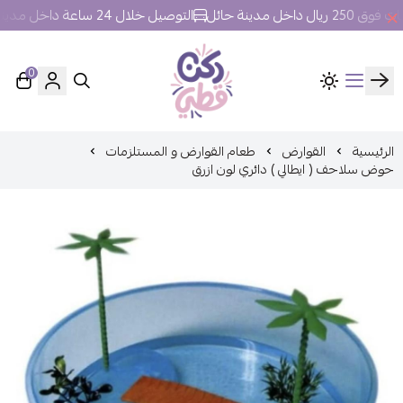
خل مدينة حائل
التوصيل خلال 24 ساعة داخل مدينة حائل.
0
ركن قطي
الرئيسية
القوارض
طعام القوارض و المستلزمات
حوض سلاحف ( ايطالي ) دائري لون ازرق