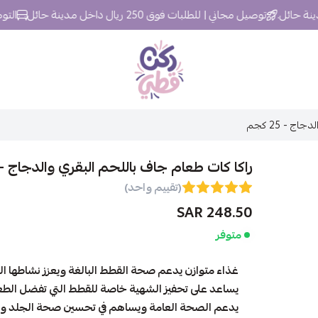
توصيل مجاني | للطلبات فوق 250 ريال داخل مدينة حائل
التوصيل خلال 24 
ركن قطي
 - 25 كجم
راكا كات طعام جاف باللحم البقري والدجاج - 25 كجم
(تقييم واحد)
248.50 SAR
متوفر
غذاء متوازن يدعم صحة القطط البالغة ويعزز نشاطها ال
يساعد على تحفيز الشهية خاصة للقطط التي تفضل الطع
يدعم الصحة العامة ويساهم في تحسين صحة الجلد ولم