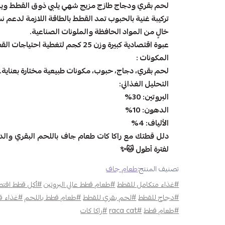
لحم بقري ودجاج طازج مزيج شهي يلبي ذوق القطط ويش
تركيبة غنية بالحبوب تمد القطط بالطاقة اللازمة لدعم ن
خالٍ من المواد الحافظة والملونات الصناعية.
عبوة اقتصادية كبيرة وزن 25 كجم لتغطية احتياجات القطط لفترة طويلة.
المكونات :
لحم بقري، دجاج، حبوب، مكونات طبيعية مختارة بعناية.
التحليل الغذائي:
البروتين: 30%
الدهون: 10%
الألياف: 4%
دلل قطتك مع راكا كات طعام جاف باللحم البقري والد
لفترة أطول 🐱✨
تصنيف المنتج:
طعام جاف
#غذاء متكامل للقطط
#طعام قطط عالي البروتين
#أكل قطط اقت
#دجاج للقطط
#لحم بقري للقطط
#طعام قطط باللحم
#غذاء ق
#طعام قطط
#raca cat
#راكا كات