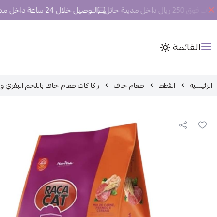
داخل مدينة حائل
التوصيل خلال 24 ساعة داخل مدينة حائل.
القائمة
الرئيسية
القطط
طعام جاف
راكا كات طعام جاف باللحم البقري والدجاج