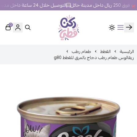
خل مدينة حائل
التوصيل خلال 24 ساعة داخل مدينة حائل.
0
ركن قطي
الرئيسية
القطط
طعام رطب
ريقالوس طعام رطب دجاج بالمرق للقطط g80