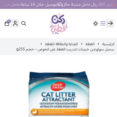
 مدينة حائل
التوصيل خلال 24 ساعة داخل مدينة حائل.
0
ركن قطي
الرئيسية
القطط
العناية والنظافة للقطط
سمبل سولوشن حبيبات لتدريب القطط على الحوض - حجم g255