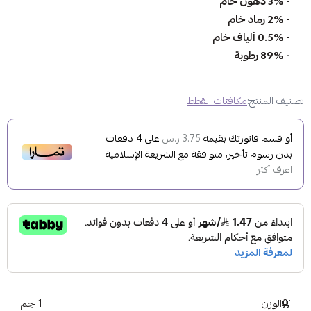
- 3% دهون خام
- 2% رماد خام
- 0.5% ألياف خام
- 89% رطوبة
تصنيف المنتج:
مكافئات القطط
أو قسم فاتورتك بقيمة
على
4
دفعات
3.75 ر.س
بدون رسوم تأخير، متوافقة مع الشريعة الإسلامية
اعرف أكثر
الوزن
1 جم