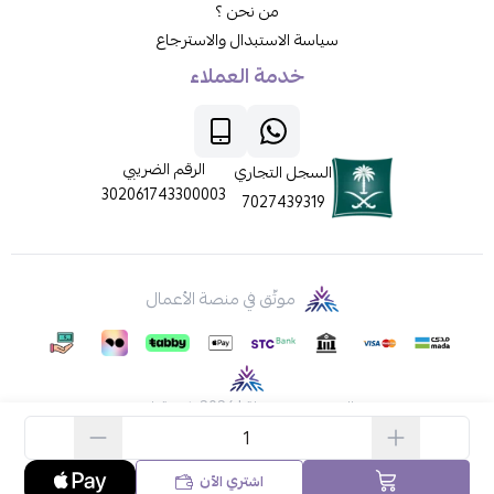
من نحن ؟
سياسة الاستبدال والاسترجاع
خدمة العملاء
الرقم الضريبي
السجل التجاري
302061743300003
7027439319
موثّق في منصة الأعمال
الحقوق محفوظة | 2026
ركن قطي
اشتري الآن