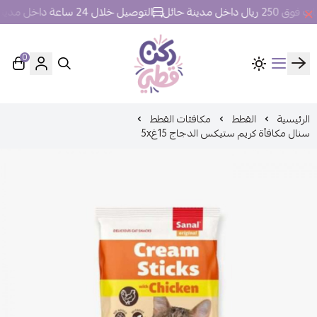
خل مدينة حائل
التوصيل خلال 24 ساعة داخل مدينة حائل.
0
ركن قطي
الرئيسية
القطط
مكافئات القطط
سنال مكافأة كريم ستيكس الدجاج 15غ5x