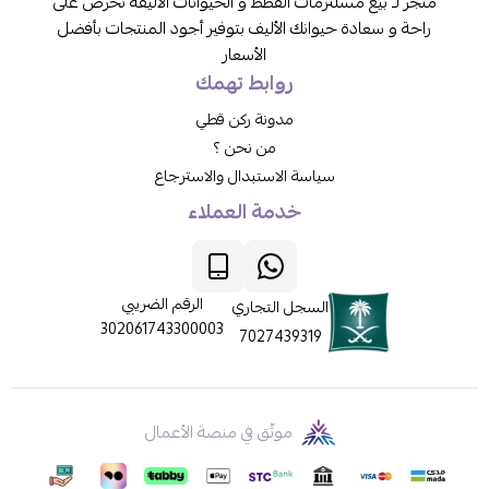
متجر لـ بيع مسلتزمات القطط و الحيوانات الاليفة نحرص على
راحة و سعادة حيوانك الأليف بتوفير أجود المنتجات بأفضل
الأسعار
روابط تهمك
مدونة ركن قطي
من نحن ؟
سياسة الاستبدال والاسترجاع
خدمة العملاء
الرقم الضريبي
السجل التجاري
302061743300003
7027439319
موثّق في منصة الأعمال