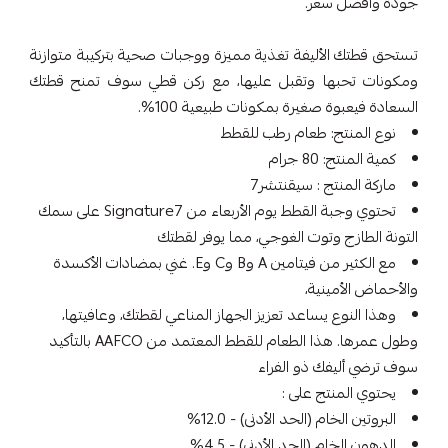
جودة وأفضل سعر.
تستحق قطتك الأليفة تغذية مميزة ووجبات صحية بتركيبة متوازنة
ومكونات تحبها وتقبل عليها، مع ركن قطي سوف تمنح قطتك
السعادة فيعبوة صغيرة بمكونات طبيعية 100%.
نوع المنتج: طعام رطب للقطط
كمية المنتج: 80 جرام
ماركة المنتج : سيقنتشر7
تحتوي وجبة القطط يوم الأربعاء من Signature7 على سمك
التونة الطازج وتوت الغوجي، مما يوفر لقطتك
مع الكثير من فيتامين A وB وC وE. غني بمضادات الأكسدة
والأحماض الأمينية،
وهذا النوع يساعد تعزيز الجهاز المناعي لقطتك، وعافيتها،
وطول عمرها. هذا الطعام للقطط المعتمد من AAFCO بالتأكيد
سوف ترضي أليفك ذو الفراء
يحتوي المنتج على :
البروتين الخام (الحد الأدنى) - 12.0%
الدهون الخام (الحد الأدنى) - 4.5%