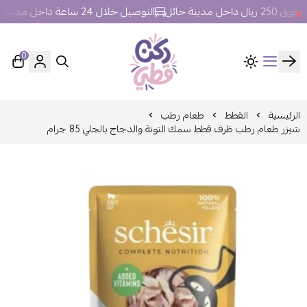
مدينة حائل
التوصيل خلال 24 ساعة داخل مدينة حائل.
0
ركن قطي
الرئيسية
القطط
طعام رطب
شيزر طعام رطب ظرف قطط سمك التونة والدجاج بالجلي 85 جرام