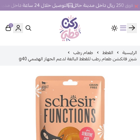
خل مدينة حائل
التوصيل خلال 24 ساعة داخل مدينة حائل.
0
ركن قطي
الرئيسية
القطط
طعام رطب
شيزر فانكشن طعام رطب للقطط البالغة لدعم الجهاز الهضمي g40