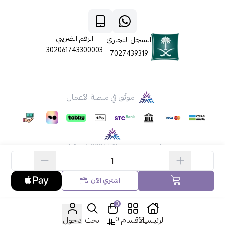
الرقم الضريبي
السجل التجاري
302061743300003
7027439319
موثّق في منصة الأعمال
الحقوق محفوظة | 2026
ركن قطي
اشتري الآن
0
الرئيسية
الأقسام
0
بحث
دخول