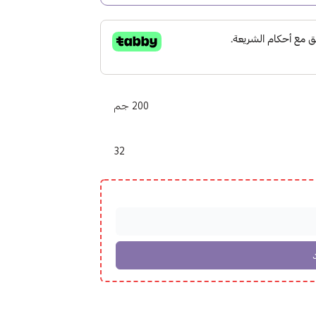
200 جم
32