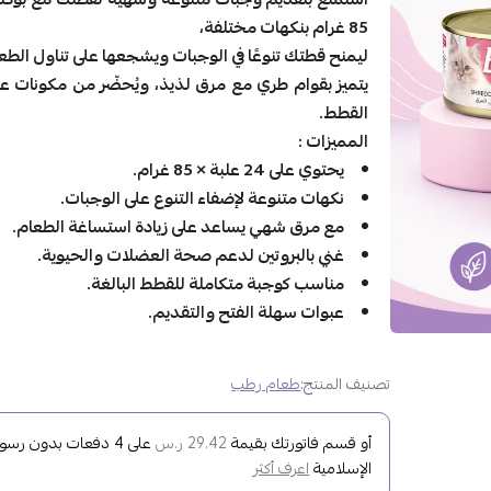
85 غرام بنكهات مختلفة،
ليمنح قطتك تنوعًا في الوجبات ويشجعها على تناول الطع
يتميز بقوام طري مع مرق لذيذ، ويُحضّر من مكونات عال
القطط.
المميزات :
يحتوي على 24 علبة × 85 غرام.
نكهات متنوعة لإضفاء التنوع على الوجبات.
مع مرق شهي يساعد على زيادة استساغة الطعام.
غني بالبروتين لدعم صحة العضلات والحيوية.
مناسب كوجبة متكاملة للقطط البالغة.
عبوات سهلة الفتح والتقديم.
تصنيف المنتج:
طعام رطب
أو قسم فاتورتك بقيمة
على
4
دفعات بدون رسوم ت
29.42 ر.س
الإسلامية
اعرف أكثر