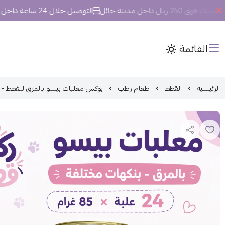
ريال داخل مدينة حائل
التوصيل خلال 24 ساعة داخل مدينة حائل.
القائمة
الرئيسية
القطط
طعام رطب
بوكس معلبات بيسو بالمرق للقطط - 24 علبة × 85 غرام (نكهات متنوعة)