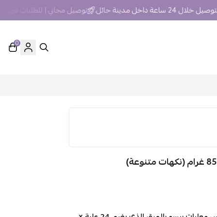
لال 24 ساعة داخل مدينة حائل.
توصيل مجاني | للطلبات فوق 250 ريال داخل مدينة حائل
0
استمتع بتقديم وجبات متنوعة وشهية لقطتك مع بوكس معلبات بيسو بالمرق الذي يضم 24 علبة ×