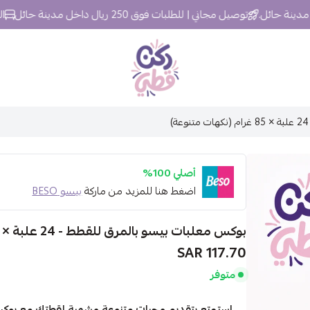
توصيل مجاني | للطلبات فوق 250 ريال داخل مدينة حائل
التوصيل خ
ركن قطي
أصلي 100%
اضغط هنا للمزيد من ماركة
بيسو BESO
بوكس معلبات بيسو بالمرق للقطط - 24 علبة × 85 غرام (نكهات متنوعة)
117.70 SAR
متوفر