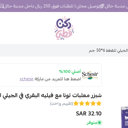
توصيل مجاني | للطلبات فوق 250 ريال داخل مدينة حائل
التوص
ركن قطي
ي للقطط 6*50 جم
أصلي 100%
اضغط هنا للمزيد من ماركة
schesir
شيزر معلبات تونا مع فيليه البقري في الجيلي للقطط 
(تقييم واحد)
32.10 SAR
متوفر