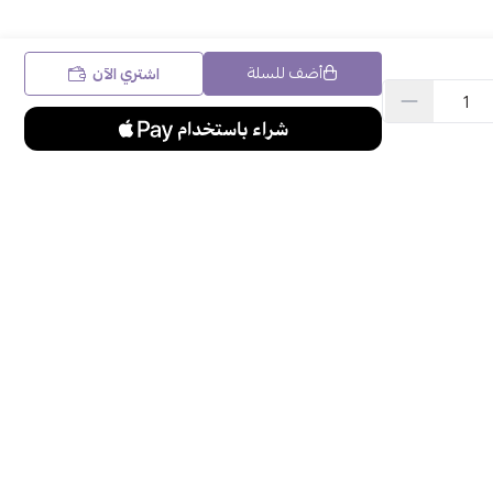
أضف للسلة
اشتري الآن
الرقم الضريبي
السجل التجاري
302061743300003
7027439319