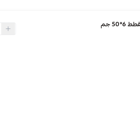
*50 جم
العودة إلى أعلى
روابط تهمك
خدمة العملاء
مدونة ركن قطي
من نحن ؟
سياسة الاستبدال والاسترجاع