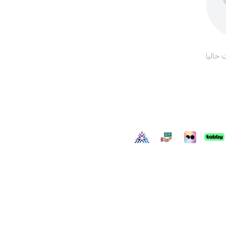
 حاليا