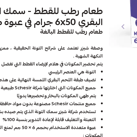
طعام رطب للقطط - سمك الت
البقري 6x50 جرام في عبوة متعددة
طعام رطب للقطط البالغة
وصفة شيزر تعتمد على شرائح التونة الحقيقية ، مم
النكهة الشهية .
يتم تحضير المكونات في هلام لإرضاء القطط التي تفضل ال
التونة هي العنصر الرئيسي
تضيف طبقة اللحم البقري اللمسة النهائية على هذه 
جميع المكونات التي اختارتها شركة Schesir طبيعية 100%
يتم طهي المكونات بالبخار وتحضيرها يدويًا
جميع منتجات Schesir مصنوعة بدون مواد حافظة أو ألوان مضافة
تستخدم شركة شيزر سمك التونة الذي يتم صيده 
التعبئة والتغليف قابلة لإعادة التدوير بنسبة 100%
عبوة متعددة الاستخدام بحجم 6 × 50 جم لمنع الهدر
المكونات :