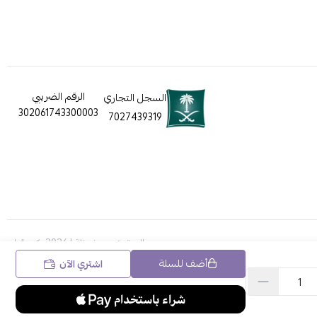
الرقم الضريبي
السجل التجاري
302061743300003
7027439319
الحقوق محفوظة | 2026
ركن قطي
أضف للسلة
اشتري الآن