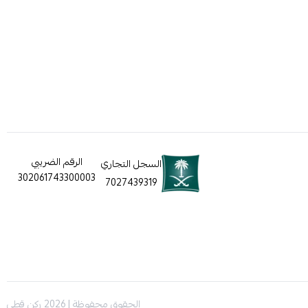
الرقم الضريبي
السجل التجاري
302061743300003
7027439319
الحقوق محفوظة | 2026
ركن قطي