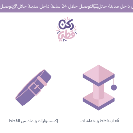
التوصيل خلال 24 ساعة داخل مدينة حائل.
توصيل مجاني | للط
ركن قطي
ألعاب قطط و خداشات
إكسسوارات و ملابس القطط