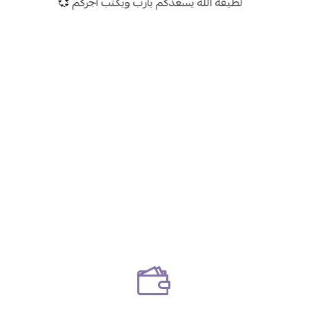
لطيفه الله يسعدكم يارب ويكتب اجركم 💞