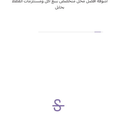
اشوفه افضل محل متخصص ببيع اكل ومستلزمات القطط
بحايل