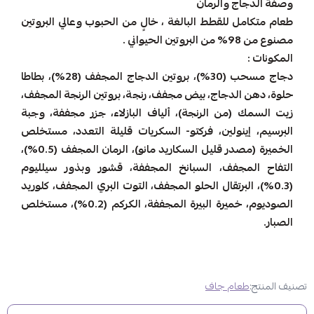
وصفة الدجاج والرمان
طعام متكامل للقطط البالغة ، خالٍ من الحبوب وعالي البروتين
مصنوع من 98% من البروتين الحيواني .
المكونات :
دجاج مسحب (30%)، بروتين الدجاج المجفف (28%)، بطاطا
حلوة، دهن الدجاج، بيض مجفف، رنجة، بروتين الرنجة المجفف،
زيت السمك (من الرنجة)، ألياف البازلاء، جزر مجففة، وجبة
البرسيم، إينولين، فركتو- السكريات قليلة التعدد، مستخلص
الخميرة (مصدر قليل السكاريد مانو)، الرمان المجفف (0.5%)،
التفاح المجفف، السبانخ المجففة، قشور وبذور سيلليوم
(0.3%)، البرتقال الحلو المجفف، التوت البري المجفف، كلوريد
الصوديوم، خميرة البيرة المجففة، الكركم (0.2%)، مستخلص
الصبار.
تصنيف المنتج:
طعام جاف