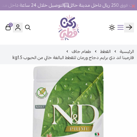
داخل مدينة حائل
التوصيل خلال 24 ساعة داخل مدينة حائل.
0
ركن قطي
الرئيسية
القطط
طعام جاف
فارمينا اند دي برايم دجاج ورمان للقطط البالغة خالي من الحبوب kg1.5