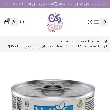
خل مدينة حائل
التوصيل خلال 24 ساعة داخل مدينة حائل.
0
ركن قطي
الرئيسية
القطط
طعام رطب
فارمينا طعام رطب "فت لايف" للعناية بصحة الجهاز الهضمي للقطط g85