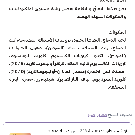
الأمعاء الحادة.
يعزز تغذية التعافي والنقاهة بفضل زيادة مستوى الإلكتروليتات
والمكونات السهلة الهضم.
المكونات :
لحم الدجاج، البطاطا الحلوة، بروتينات الأسماك المهدرجة، كبد
الدجاج، زيت السمك، سمك (السردين)، دهون الحيوانات
(الدجاج)، الكينوا، كربونات الكالسيوم، كلوريد البوتاسيوم،
كبريتات الكالسيوم ثنائية المائة، فركتوأوليجوساكاريد (0.15٪)،
مستخلص الخميرة (مصدر لمانان-أوليجوساكاريد) (0.10٪)،
كلوريد الصوديوم، ألياف البازلاء، يوكا شيديجيرا، خميرة البيرة
المجففة.
تصنيف المنتج:
طعام رطب
أو قسم فاتورتك بقيمة
على
4
دفعات
2.15 ر.س