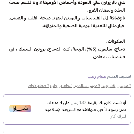
غني بالبروتين عالي الجودة وأحماض الأوميغا 3 و6 لدعم صحة
الجلد ولمعان الفرو،
بالإضافة إلى الفيتامينات والتورين لتعزيز صحة القلب والعينين.
خيار مثالي للتغذية اليومية الصحية والمتوازنة.
المكونات :
دجاج، سلمون (5%)، الرنجة، كبد الدجاج، بروتين السمك ، أرز،
فيتامينات، معادن.
تصنيف المنتج:
طعام رطب
#ماتيس
#فارمينا
#موس سالمون
#طعام رطب
#طعام قطط
أو قسم فاتورتك بقيمة
على
4
دفعات
1.32 ر.س
بدون رسوم تأخير، متوافقة مع الشريعة الإسلامية
اعرف أكثر