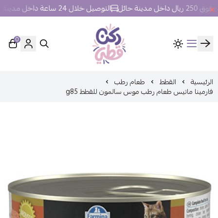
مدينة حائل
التوصيل خلال 24 ساعة داخل مدينة حائل.
0
ركن قطي
الرئيسية
القطط
طعام رطب
فارمينا ماتيس طعام رطب موس سالمون للقطط g85