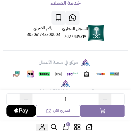
خدمة العملاء
الرقم الضريبي
السجل التجاري
302061743300003
7027439319
موثّق في منصة الأعمال
الحقوق محفوظة | 2026
ركن قطي
اشتري الآن
0