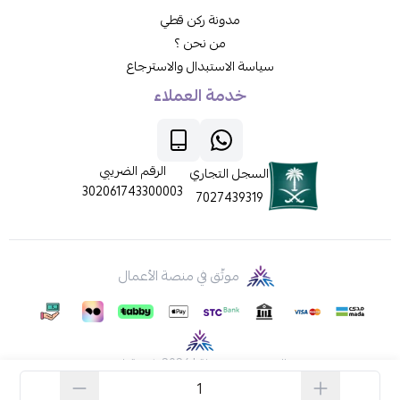
مدونة ركن قطي
من نحن ؟
سياسة الاستبدال والاسترجاع
خدمة العملاء
الرقم الضريبي
السجل التجاري
302061743300003
7027439319
موثّق في منصة الأعمال
الحقوق محفوظة | 2026
ركن قطي