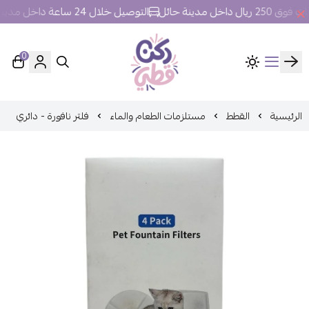
خل مدينة حائل
التوصيل خلال 24 ساعة داخل مدينة حائل.
0
ركن قطي
الرئيسية
القطط
مستلزمات الطعام والماء
فلتر نافورة - دائري