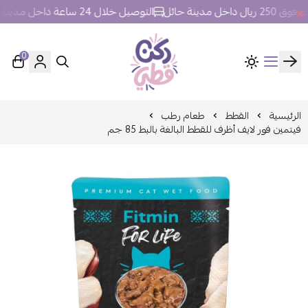
 مدينة حائل
التوصيل خلال 24 ساعة داخل مدينة حائل.
0
ركن قطي
الرئيسية
القطط
طعام رطب
فيتمين فور لايف أظرف للقطط البالغة بالبط 85 جم