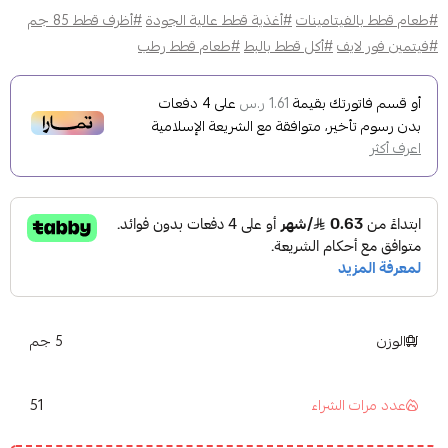
#طعام قطط بالفيتامينات
#أغذية قطط عالية الجودة
#أظرف قطط 85 جم
#فيتمين فور لايف
#أكل قطط بالبط
#طعام قطط رطب
أو قسم فاتورتك بقيمة
على
4
دفعات
1.61 ر.س
بدون رسوم تأخير، متوافقة مع الشريعة الإسلامية
اعرف أكثر
الوزن
5 جم
51
عدد مرات الشراء