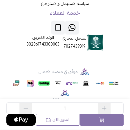
سياسة الاستبدال والاسترجاع
خدمة العملاء
الرقم الضريبي
السجل التجاري
302061743300003
7027439319
موثّق في منصة الأعمال
الحقوق محفوظة | 2026
ركن قطي
اشتري الآن