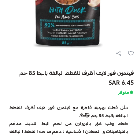
فيتمين فور لايف أظرف للقطط البالغة بالبط 85 جم
6.45 SAR
متوفر
دلّل قطك بوجبة فاخرة مع فيتمين فور لايف أظرف للقطط
البالغة بالبط 85 جم 🐱🦆.
طعام رطب غني بالبروتين من لحم البط اللذيذ، مدعّم
بالفيتامينات والمعادن الأساسية لدعم صحة القطط البالغة