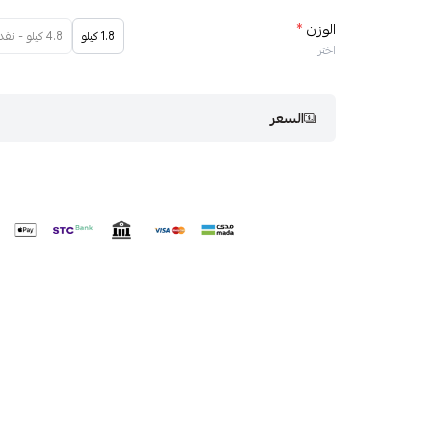
الوزن
*
1.8 كيلو
4.8 كيلو - نفدت الكمية
اختر
السعر