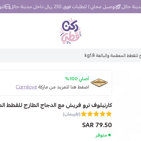
توصيل مجاني | للطلبات فوق 250 ريال داخل مدينة حائل
التوصيل خلال
ركن قطي
قطط المعقمة والبالغة kg1.8
أصلي 100%
اضغط هنا للمزيد من ماركة
Carnilove
كارنيلوف ترو فريش مع الدجاج الطازج للقطط المعقمة
(تقييمان)
79.50 SAR
متوفر