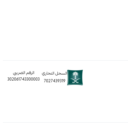
الرقم الضريبي
السجل التجاري
302061743300003
7027439319