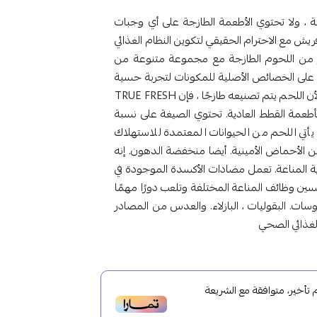
 ، ولا تحتوي الأطعمة الطازجة على أي وجبات
ريش مع الاحترام الحقيقي لتكوين النظام الغذائي
كثير من اللحوم الطازجة مع مجموعة متنوعة من
ة على الخصائص الأصلية للمكونات لتجربة حسية
جديدة تمامًا ولذيذة تلبي المصالح الطبيعية للقطط. نظرًا لأن اللحم يتم تصنيعه طازجًا ، فإن TRUE FRESH
 بأطعمة القطط العادية. تحتوي الصيغة على نسبة
 يأتي اللحم من الحيوانات المعتمدة للاستهلاك
 الأحماض الأمينية. أيضا منخفضة الدهون. إنه
وية المناعة. تعمل مضادات الأكسدة الموجودة في
سين وظائف المناعة المختلفة وتلعب دورًا مهمًا
سات. البقوليات ، البازلاء. والعدس من المصادر
الغذائي الصحي
أخير، متوافقة مع الشريعة