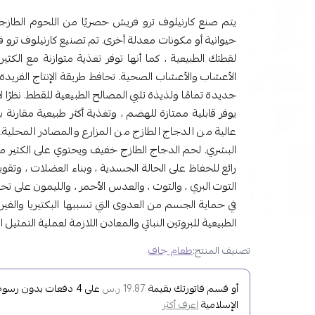
يتم صنع كارنيلوف ترو فريش حصريًا من اللحوم الطازجة
حيوانية أو مكونات معدلة أخرى. تم تصنيع كارنيلوف ترو ف
لقطتك الطبيعية ، كما أنها توفر تغذية متوازنة مع ال
الأعشاب والأعشاب الصحية. تحافظ طريقة الإنتاج الفريد
يوفر قابلية ممتازة للهضم ، وتغذية أكثر طبيعية مقارنة
عالية من الدجاج الطازج من المزارع والمصادر المحلية.
البشري. لحم الدجاج الطازج خفيف ويحتوي على الكثير من
رائع للحفاظ على الحالة الجسدية ، وبناء العضلات ، وتق
التوت البري ، والتوت ، والعدس الأحمر ، والليمون على تح
في حماية الجسم من العدوى التي تسببها البكتيريا والفيرو
الطبيعية للبروتين النباتي والمعادن اللازمة لعملية التمثيل 
تصنيف المنتج:
طعام جاف
أو قسم فاتورتك بقيمة
على
4
دفعات بدون رسوم ت
19.87 ر.س
الإسلامية
اعرف أكثر