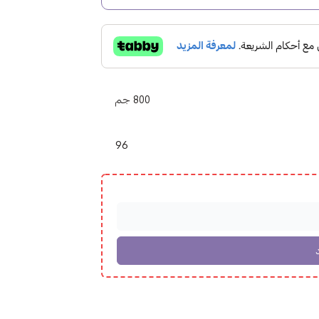
800 جم
96