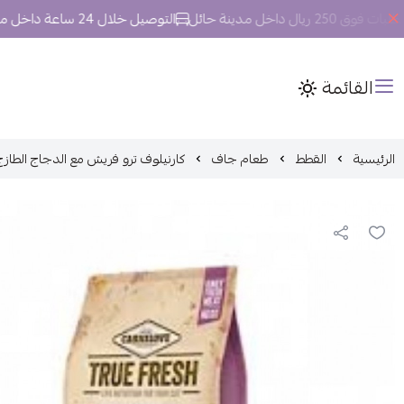
ل داخل مدينة حائل
التوصيل خلال 24 ساعة داخل مدينة حائل.
القائمة
الرئيسية
القطط
طعام جاف
كارنيلوف ترو فريش مع الدجاج الطازج لل