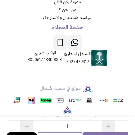
مدونة ركن قطي
من نحن ؟
سياسة الاستبدال والاسترجاع
خدمة العملاء
الرقم الضريبي
السجل التجاري
302061743300003
7027439319
موثّق في منصة الأعمال
الحقوق محفوظة | 2026
ركن قطي