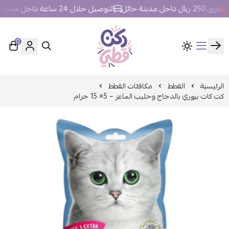
 مدينة حائل
التوصيل خلال 24 ساعة داخل مدينة حائل.
0
ركن قطي
الرئيسية
القطط
مكافئات القطط
كت كات بيوري بالدجاج وحليب الماعز – 5× 15 جرام