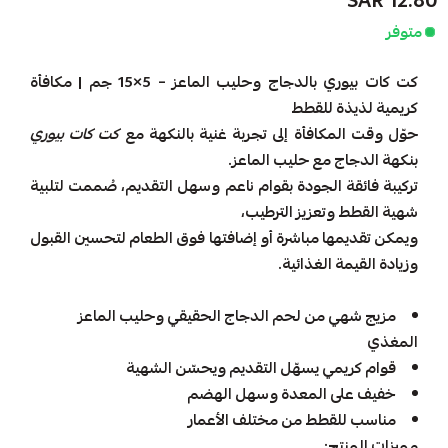
12.80 SAR
متوفر
كت كات بيوري بالدجاج وحليب الماعز – 5×15 جم | مكافأة
كريمية لذيذة للقطط
حوّل وقت المكافأة إلى تجربة غنية بالنكهة مع
كت كات بيوري
بنكهة الدجاج مع حليب الماعز.
تركيبة فائقة الجودة بقوام ناعم وسهل التقديم، صُممت لتلبية
شهية القطط وتعزيز الترطيب،
ويمكن تقديمها مباشرة أو إضافتها فوق الطعام لتحسين القبول
وزيادة القيمة الغذائية.
مزيج شهي من لحم الدجاج الحقيقي وحليب الماعز
المغذي
قوام كريمي يسهّل التقديم ويحسّن الشهية
خفيف على المعدة وسهل الهضم
مناسب للقطط من مختلف الأعمار
مميزات المنتج: