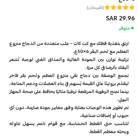
(تقييمان)
29.96 SAR
متوفر
ارتقِ بتغذية قطّك مع كت كات – علب متعددة من الدجاج منزوع
العظم مع لحم البقر 6×50غ،
تركيبة توازن بين الجودة العالية والمذاق الغني لوجبة تُشعر
أليفك بالرضا في كل مرة.
تجمع الوصفة بين دجاج نقي منزوع العظم ولحم بقر فاخر
ليقدّم بروتينًا عالي القيمة يُسهم في بناء العضلات ودعم المناعة،
بينما تمنح الرطوبة المرتفعة ترطيبًا مثاليًا يحافظ على صحة الجهاز
البولي.
تم تطوير هذه الوجبات بعناية وفق معايير جودة صارمة، دون أي
حبوب أو إضافات صناعية،
لتناسب حتى القطط الحسّاسة، مع قوام ناعم يسهل تناوله
ويحبّه معظم القطط.