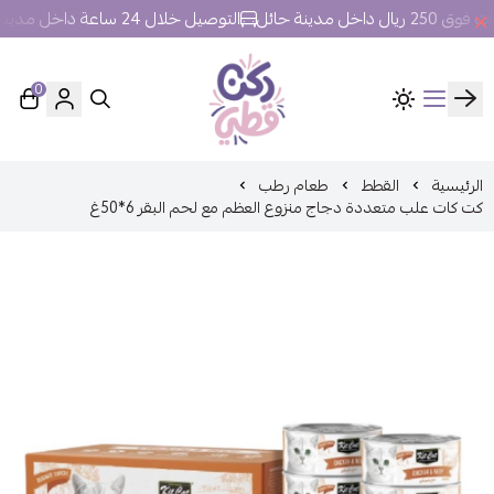
خل مدينة حائل
التوصيل خلال 24 ساعة داخل مدينة حائل.
0
ركن قطي
الرئيسية
القطط
طعام رطب
كت كات علب متعددة دجاج منزوع العظم مع لحم البقر 6*50غ