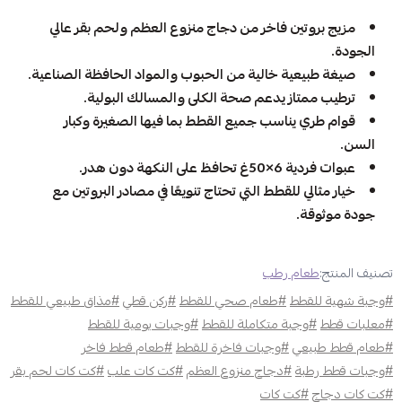
مزيج بروتين فاخر من دجاج منزوع العظم ولحم بقر عالي
الجودة.
صيغة طبيعية خالية من الحبوب والمواد الحافظة الصناعية.
ترطيب ممتاز يدعم صحة الكلى والمسالك البولية.
قوام طري يناسب جميع القطط بما فيها الصغيرة وكبار
السن.
عبوات فردية 6×50غ تحافظ على النكهة دون هدر.
خيار مثالي للقطط التي تحتاج تنويعًا في مصادر البروتين مع
جودة موثوقة.
تصنيف المنتج:
طعام رطب
#وجبة شهية للقطط
#طعام صحي للقطط
#ركن قطي
#مذاق طبيعي للقطط
#معلبات قطط
#وجبة متكاملة للقطط
#وجبات يومية للقطط
#طعام قطط طبيعي
#وجبات فاخرة للقطط
#طعام قطط فاخر
#وجبات قطط رطبة
#دجاج منزوع العظم
#كت كات علب
#كت كات لحم بقر
#كت كات دجاج
#كت كات