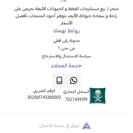
متجر لـ بيع مسلتزمات القطط و الحيوانات الاليفة نحرص على
راحة و سعادة حيوانك الأليف بتوفير أجود المنتجات بأفضل
الأسعار
روابط تهمك
مدونة ركن قطي
من نحن ؟
سياسة الاستبدال والاسترجاع
خدمة العملاء
الرقم الضريبي
السجل التجاري
302061743300003
7027439319
موثّق في منصة الأعمال