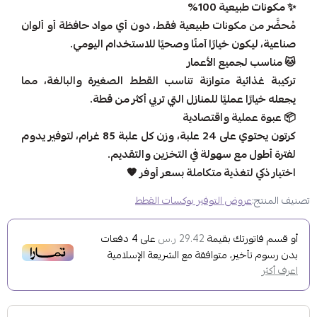
✨ مكونات طبيعية 100%
مُحضَّر من مكونات طبيعية فقط، دون أي مواد حافظة أو ألوان
صناعية، ليكون خيارًا آمنًا وصحيًا للاستخدام اليومي.
🐱 مناسب لجميع الأعمار
تركيبة غذائية متوازنة تناسب القطط الصغيرة والبالغة، مما
يجعله خيارًا عمليًا للمنازل التي تربي أكثر من قطة.
📦 عبوة عملية واقتصادية
كرتون يحتوي على 24 علبة، وزن كل علبة 85 غرام، لتوفير يدوم
لفترة أطول مع سهولة في التخزين والتقديم.
اختيار ذكي لتغذية متكاملة بسعر أوفر 🧡
تصنيف المنتج:
عروض التوفير بوكسات القطط
أو قسم فاتورتك بقيمة
على
4
دفعات
29.42 ر.س
بدون رسوم تأخير، متوافقة مع الشريعة الإسلامية
اعرف أكثر