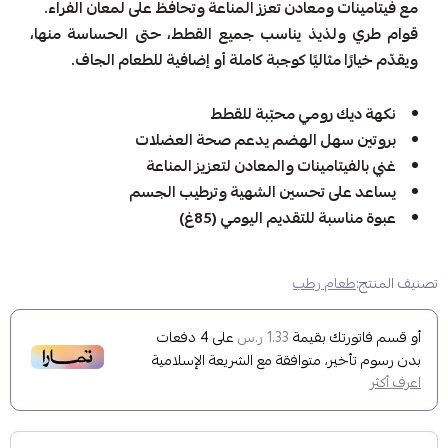
مع فيتامينات ومعادن تعزز المناعة وتحافظ على لمعان الفراء.
قوام طري ولذيذ يناسب جميع القطط، حتى الحساسة منها،
ويقدّم خيارًا مثاليًا كوجبة كاملة أو إضافية للطعام الجاف.
نكهة ديك رومي محبّبة للقطط
بروتين سهل الهضم يدعم صحة العضلات
غني بالفيتامينات والمعادن لتعزيز المناعة
يساعد على تحسين الشهية وترطيب الجسم
عبوة مناسبة للتقديم اليومي (85غ)
تصنيف المنتج:
طعام رطب
أو قسم فاتورتك بقيمة
على
4
دفعات
1.33 ر.س
بدون رسوم تأخير، متوافقة مع الشريعة الإسلامية
اعرف أكثر