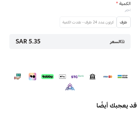
الكمية
*
اختر
ظرف
كرتون عدد 24 ظرف - نفدت الكمية
5.35 SAR
السعر
قد يعجبك أيضًا