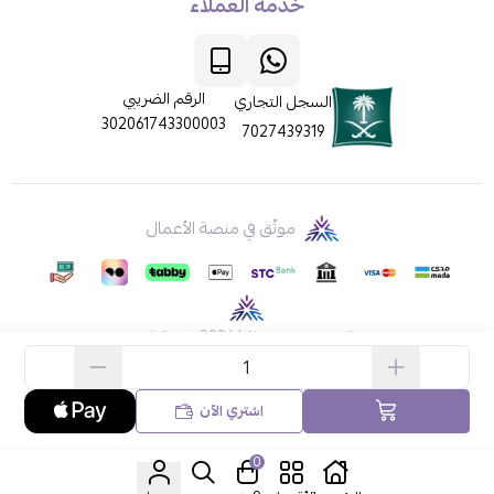
خدمة العملاء
الرقم الضريبي
السجل التجاري
302061743300003
7027439319
موثّق في منصة الأعمال
الحقوق محفوظة | 2026
ركن قطي
اشتري الآن
0