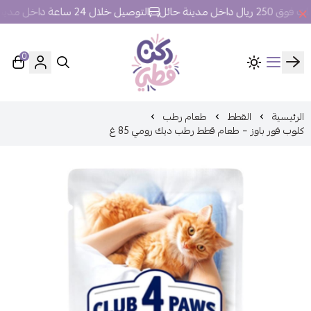
اخل مدينة حائل
التوصيل خلال 24 ساعة داخل مدينة حائل.
0
ركن قطي
الرئيسية
القطط
طعام رطب
كلوب فور باوز – طعام قطط رطب ديك رومي 85 غ