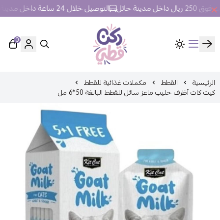
ل مدينة حائل
التوصيل خلال 24 ساعة داخل مدينة حائل.
0
ركن قطي
الرئيسية
القطط
مكملات غذائية للقطط
كيت كات أظرف حليب ماعز سائل للقطط البالغة 50*6 مل