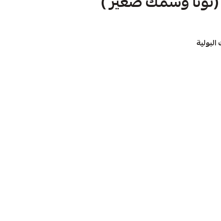
تونا وسمك صغير )
البولية