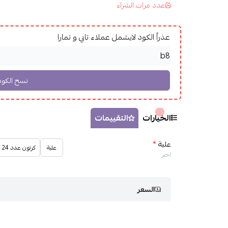
عدد مرات الشراء
عذراً الكود لايشمل عملاء تابي و تمارا
الخيارات
التقييمات
علبة
*
علبة
كرتون عدد 24 علبة
اختر
السعر