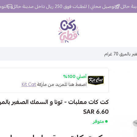
توصيل مجاني | للطلبات فوق 250 ريال داخل مدينة حائل
التوصيل خلال 24 
ركن قطي
مرق 70 غرام
أصلي 100%
اضغط هنا للمزيد من ماركة
Kit Cat
كت كات معلبات - تونا و السمك الصغير بالمرق 70 غ
6.60 SAR
متوفر