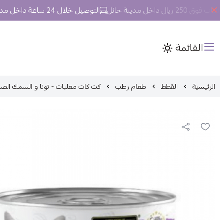
داخل مدينة حائل
التوصيل خلال 24 ساعة داخل مدينة حائل.
القائمة
الرئيسية
القطط
طعام رطب
كت كات معلبات - تونا و السمك الصغير بال