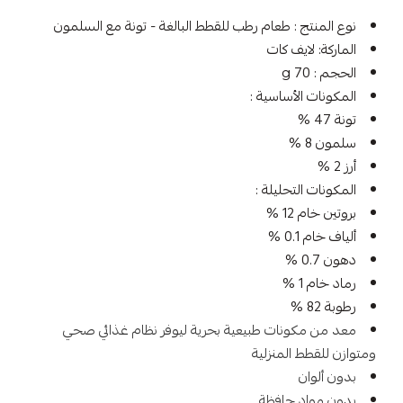
نوع المنتج : طعام رطب للقطط البالغة - تونة مع السلمون
الماركة: لايف كات
الحجم : 70 g
المكونات الأساسية :
تونة 47 %
سلمون 8 %
أرز 2 %
المكونات التحليلة :
بروتين خام 12 %
ألياف خام 0.1 %
دهون 0.7 %
رماد خام 1 %
رطوبة 82 %
معد من مكونات طبيعية بحرية ليوفر نظام غذائي صحي
ومتوازن للقطط المنزلية
بدون ألوان
بدون مواد حافظة