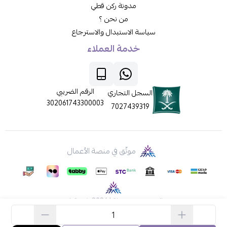
مدونة ركن قطي
من نحن ؟
سياسة الاستبدال والاسترجاع
خدمة العملاء
الرقم الضريبي
السجل التجاري
302061743300003
7027439319
موثّق في منصة الأعمال
الحقوق محفوظة | 2026
ركن قطي