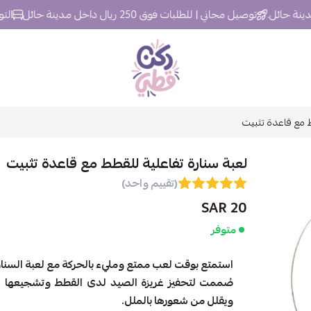
توصيل مجاني | للطلبات فوق 250 ريال داخل مدينة حائل
التوصيل خلال 
ركن قطي
ط مع قاعدة تثبيت
لعبة سنارة تفاعلية للقطط مع قاعدة تثبيت
(تقييم واحد)
20 SAR
متوفر
استمتع بوقت لعب ممتع ومليء بالحركة مع لعبة السنارة
صُممت لتحفيز غريزة الصيد لدى القطط وتشجيعها على ا
ويقلل من شعورها بالملل.