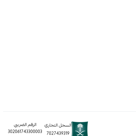
الرقم الضريبي
السجل التجاري
302061743300003
7027439319