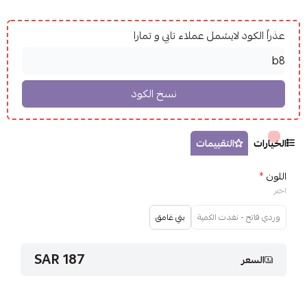
عذراً الكود لايشمل عملاء تابي و تمارا
الخيارات
التقييمات
اللون
*
اختر
وردي فاتح - نفدت الكمية
بني غامق
187 SAR
السعر