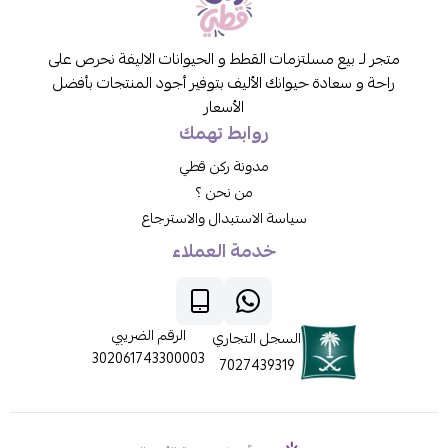
متجر لـ بيع مسلتزمات القطط و الحيوانات الاليفة نحرص على
راحة و سعادة حيوانك الأليف بتوفير أجود المنتجات بأفضل
الأسعار
روابط تهمك
مدونة ركن قطي
من نحن ؟
سياسة الاستبدال والاسترجاع
خدمة العملاء
الرقم الضريبي
السجل التجاري
302061743300003
7027439319