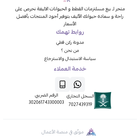
متجر لـ بيع مسلتزمات القطط و الحيوانات الاليفة نحرص على
راحة و سعادة حيوانك الأليف بتوفير أجود المنتجات بأفضل
الأسعار
روابط تهمك
مدونة ركن قطي
من نحن ؟
سياسة الاستبدال والاسترجاع
خدمة العملاء
الرقم الضريبي
السجل التجاري
302061743300003
7027439319
موثّق في منصة الأعمال