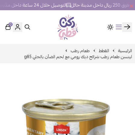
ل مدينة حائل
التوصيل خلال 24 ساعة داخل مدينة حائل.
0
ركن قطي
الرئيسية
القطط
طعام رطب
لينسن طعام رطب شرائح ديك رومي مع لحم الضأن بالجلي g85