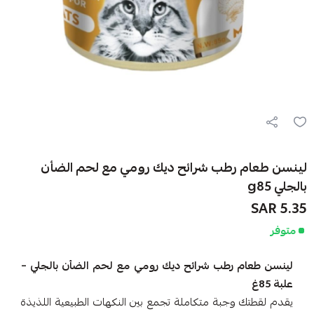
لينسن طعام رطب شرائح ديك رومي مع لحم الضأن
بالجلي g85
5.35 SAR
متوفر
لينسن طعام رطب شرائح ديك رومي مع لحم الضأن بالجلي –
علبة 85غ
يقدم لقطتك وجبة متكاملة تجمع بين النكهات الطبيعية اللذيذة