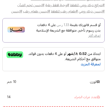
#شرائح ديك رومي للقطط
#وجبة قطط رطبة
#لينسن لحم الضأن
#لينسن ديك رومي
#طعام رطب للقطط
#لينسن طعام رطب
#لينسن
أو قسم فاتورتك بقيمة
على
4
دفعات
1.33 ر.س
بدون رسوم تأخير، متوافقة مع الشريعة الإسلامية
اعرف أكثر
الوزن
10 جم
14
عدد مرات الشراء