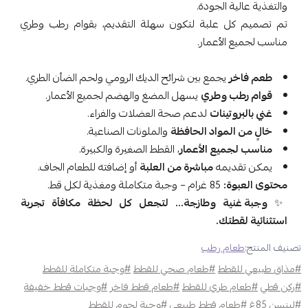
والتغذية عالية الجودة.
تم تصميم كل علبة لتكون سهلة التقديم، بقوام رطب وطري
مناسب لجميع الأعمار.
طعم فاخر
يجمع بين شرائح الديك الرومي ولحم الضأن الطري.
قوام رطب وطري
يسهل المضغ والهضم لجميع الأعمار.
غني بالبروتينات
لدعم صحة العضلات والفراء.
خالٍ من المواد الحافظة
والملونات الصناعية.
مناسب لجميع الأعمار
، القطط الصغيرة والكبيرة.
يمكن تقديمه
مباشرة من العلبة
أو إضافته للطعام الجاف.
محتوى العبوة:
85 غرام – وجبة متكاملة ومغذية لكل قط.
✨
وجبة غنية وطازجة… لتجعل كل لحظة مكافأة تجربة
استثنائية لقطتك.
تصنيف المنتج:
طعام رطب
#مذاق طبيعي للقطط
#طعام صحي للقطط
#وجبة متكاملة للقطط
#ركن قطي
#طعام طري للقطط
#طعام قطط فاخر
#وجبات قطط خفيفة
#لينسن 85غ
#طعام قطط طبيعي
#وجبة لحوم للقطط