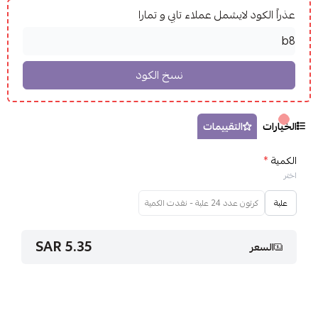
عذراً الكود لايشمل عملاء تابي و تمارا
الخيارات
التقييمات
الكمية
*
اختر
علبة
كرتون عدد 24 علبة - نفدت الكمية
5.35 SAR
السعر