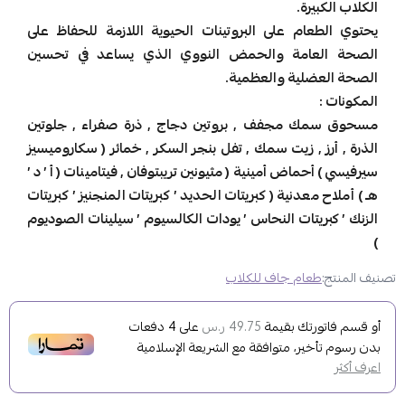
الكلاب الكبيرة.
يحتوي الطعام على البروتينات الحيوية اللازمة للحفاظ على
الصحة العامة والحمض النووي الذي يساعد في تحسين
الصحة العضلية والعظمية.
المكونات :
مسحوق سمك مجفف , بروتين دجاج , ذرة صفراء , جلوتين
الذرة , أرز , زيت سمك , تفل بنجر السكر , خمائر ( سكاروميسيز
سيرفيسي ) أحماض أمينية ( مثيونين تريبتوفان , فيتامينات ( أ ’ د ’
هـ ) أملاح معدنية ( كبريتات الحديد ’ كبريتات المنجنيز ’ كبريتات
الزنك ’ كبريتات النحاس ’ يودات الكالسيوم ’ سيلينات الصوديوم
)
تصنيف المنتج:
طعام جاف للكلاب
أو قسم فاتورتك بقيمة
على
4
دفعات
49.75 ر.س
بدون رسوم تأخير، متوافقة مع الشريعة الإسلامية
اعرف أكثر