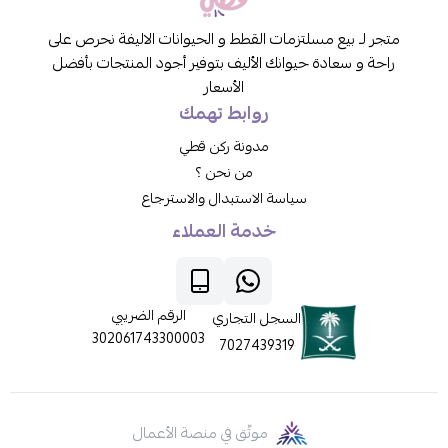
متجر لـ بيع مسلتزمات القطط و الحيوانات الاليفة نحرص على
راحة و سعادة حيوانك الأليف بتوفير أجود المنتجات بأفضل
الأسعار
روابط تهمك
مدونة ركن قطي
من نحن ؟
سياسة الاستبدال والاسترجاع
خدمة العملاء
الرقم الضريبي
السجل التجاري
302061743300003
7027439319
موثّق في منصة الأعمال