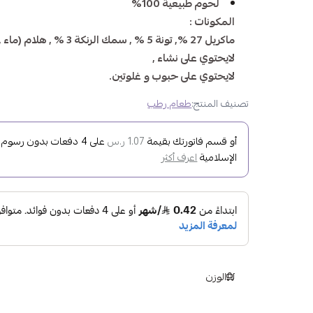
لحوم طبيعية 100%
المكونات :
ماكريل 27 %, تونة 5 % , سمك الرنكة 3 % , هلام (ماء , مسحوق الجيلي) 65% , المجموع: 100% .
لايحتوي على نشاء ,
لايحتوي على حبوب و غلوتين.
تصنيف المنتج:
طعام رطب
أو قسم فاتورتك بقيمة
على
4
دفعات بدون رسوم تأ
1.07 ر.س
الإسلامية
اعرف أكثر
الوزن