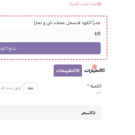
عدد مرات الشراء
عذراً الكود لايشمل عملاء تابي و تمارا
الخيارات
التقييمات
الكمية
*
علبة
كرتون عدد 24 علبة - نفدت الكمية
اختر
السعر