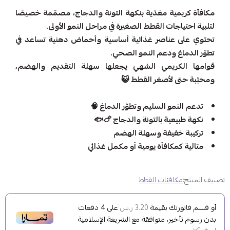
مكافأة كريمية مغذية بنكهة التونة والدجاج، مصمّمة خصيصًا
لتلبية احتياجات القطط الصغيرة في مراحل النمو الأولى.
تحتوي على عناصر غذائية أساسية وأحماض دهنية تساعد في
تطوّر الدماغ ودعم النمو الصحي.
قوامها الكريمي الشهي يجعلها سهلة التقديم والهضم،
ومحبّبة حتى لأصغر القطط 😺
تدعم النمو السليم وتطوّر الدماغ 🧠
نكهة طبيعية بالتونة والدجاج 🍗🐟
تركيبة خفيفة وسهلة الهضم
مثالية كمكافأة يومية أو مكمل غذائي
تصنيف المنتج:
مكافئات القطط
أو قسم فاتورتك بقيمة
على
4
دفعات
3.20 ر.س
بدون رسوم تأخير، متوافقة مع الشريعة الإسلامية