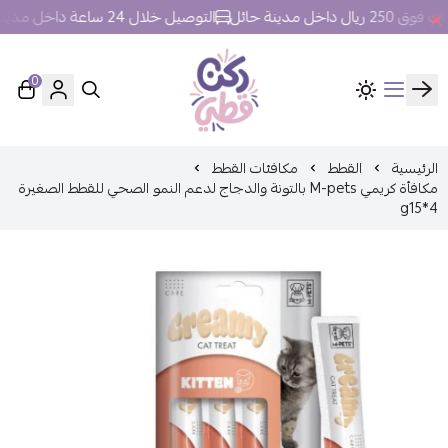
خل مدينة حائل
التوصيل خلال 24 ساعة داخل مدينة حائل.
0
ركن قطي
الرئيسية
القطط
مكافئات القطط
مكافأة كريمي M-pets بالتونة والدجاج لدعم النمو الصحي للقطط الصغيرة
g15*4