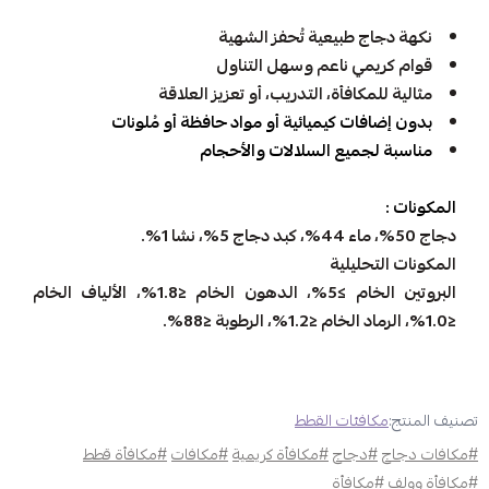
نكهة دجاج طبيعية تُحفز الشهية
قوام كريمي ناعم وسهل التناول
مثالية للمكافأة، التدريب، أو تعزيز العلاقة
بدون إضافات كيميائية أو مواد حافظة أو مُلونات
مناسبة لجميع السلالات والأحجام
المكونات :
دجاج 50%، ماء 44%، كبد دجاج 5%، نشا 1%.
المكونات التحليلية
البروتين الخام ≥5%، الدهون الخام ≤1.8%، الألياف الخام
≤1.0%، الرماد الخام ≤1.2%، الرطوبة ≤88%.
تصنيف المنتج:
مكافئات القطط
#مكافات دجاج
#دجاج
#مكافأة كريمية
#مكافات
#مكافأة قطط
#مكافأة وولف
#مكافأة