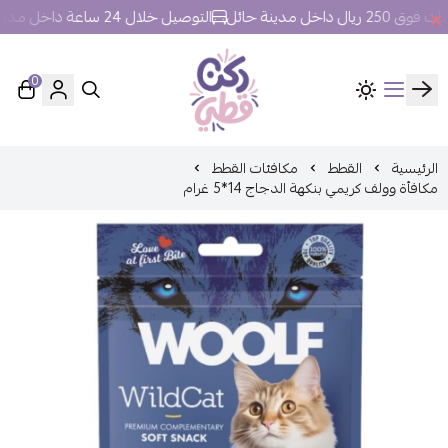
اخل مدينة حائل
التوصيل خلال 24 ساعة داخل مدينة حائل.
0
ركن قطي
الرئيسية
القطط
مكافئات القطط
مكافأة وولف كريمي بنكهة الدجاج 14*5 غرام