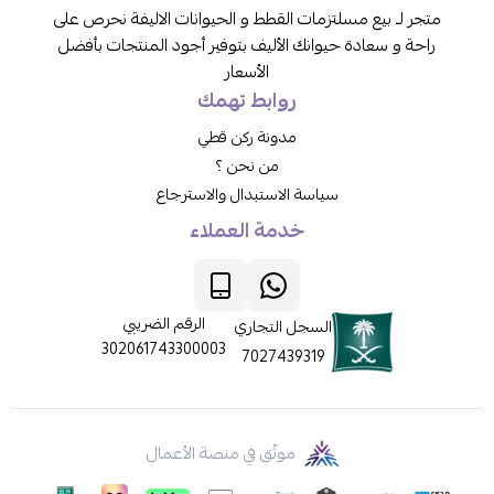
متجر لـ بيع مسلتزمات القطط و الحيوانات الاليفة نحرص على
راحة و سعادة حيوانك الأليف بتوفير أجود المنتجات بأفضل
الأسعار
روابط تهمك
مدونة ركن قطي
من نحن ؟
سياسة الاستبدال والاسترجاع
خدمة العملاء
الرقم الضريبي
السجل التجاري
302061743300003
7027439319
موثّق في منصة الأعمال