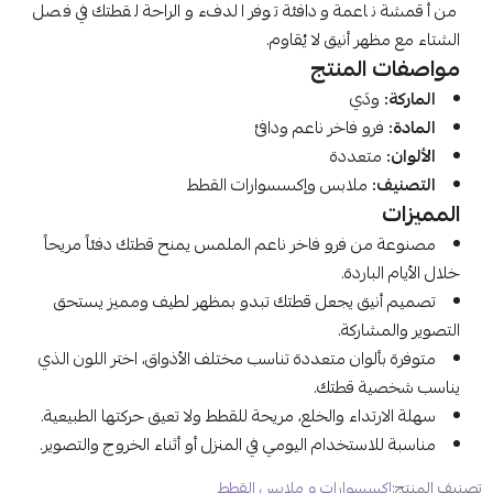
من أقمشة ناعمة ودافئة توفر الدفء والراحة لقطتك في فصل
الشتاء مع مظهر أنيق لا يُقاوم.
مواصفات المنتج
الماركة:
ودَي
المادة:
فرو فاخر ناعم ودافئ
الألوان:
متعددة
التصنيف:
ملابس وإكسسوارات القطط
المميزات
مصنوعة من فرو فاخر ناعم الملمس يمنح قطتك دفئاً مريحاً
خلال الأيام الباردة.
تصميم أنيق يجعل قطتك تبدو بمظهر لطيف ومميز يستحق
التصوير والمشاركة.
متوفرة بألوان متعددة تناسب مختلف الأذواق، اختر اللون الذي
يناسب شخصية قطتك.
سهلة الارتداء والخلع، مريحة للقطط ولا تعيق حركتها الطبيعية.
مناسبة للاستخدام اليومي في المنزل أو أثناء الخروج والتصوير.
تصنيف المنتج:
إكسسوارات و ملابس القطط