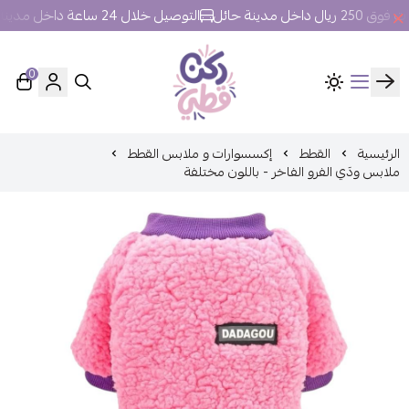
ل مدينة حائل
التوصيل خلال 24 ساعة داخل مدينة حائل.
0
ركن قطي
الرئيسية
القطط
إكسسوارات و ملابس القطط
ملابس ودَي الفرو الفاخر - باللون مختلفة