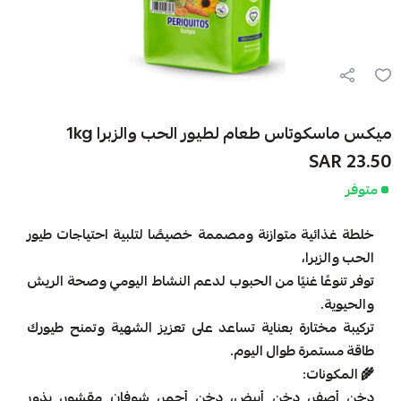
ميكس ماسكوتاس طعام لطيور الحب والزبرا 1kg
23.50 SAR
متوفر
خلطة غذائية متوازنة ومصممة خصيصًا لتلبية احتياجات طيور
الحب والزبرا،
توفر تنوعًا غنيًا من الحبوب لدعم النشاط اليومي وصحة الريش
والحيوية.
تركيبة مختارة بعناية تساعد على تعزيز الشهية وتمنح طيورك
طاقة مستمرة طوال اليوم.
🌾 المكونات:
دخن أصفر، دخن أبيض، دخن أحمر، شوفان مقشور، بذور