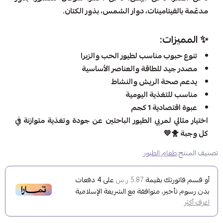
مدعّمة بالفيتامينات، دوار الشمس، بذور الكتان.
✨ المميزات:
تنوع حبوب مناسب لطيور الحب والزبرا
مصدر جيد للطاقة والعناصر الأساسية
يدعم صحة الريش والنشاط
مناسب للتغذية اليومية
عبوة اقتصادية 1 كجم
اختيار مثالي لمربي الطيور الباحثين عن جودة وتغذية متوازنة في
كل وجبة 🐥💛
تصنيف المنتج:
طعام الطيور
أو قسم فاتورتك بقيمة
على
4
دفعات
5.87 ر.س
بدون رسوم تأخير، متوافقة مع الشريعة الإسلامية
اعرف أكثر