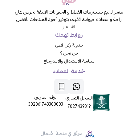
متجر لـ بيع مسلتزمات القطط و الحيوانات الاليفة نحرص على
راحة و سعادة حيوانك الأليف بتوفير أجود المنتجات بأفضل
الأسعار
روابط تهمك
مدونة ركن قطي
من نحن ؟
سياسة الاستبدال والاسترجاع
خدمة العملاء
الرقم الضريبي
السجل التجاري
302061743300003
7027439319
موثّق في منصة الأعمال