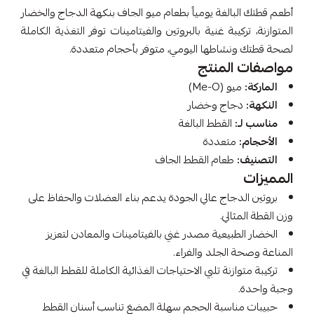
أطعم قطتك البالغة يومياً بطعام ميو الجاف بنكهة الدجاج والخضار
المتوازنة، تركيبة غنية بالبروتين والفيتامينات توفر التغذية الكاملة
لصحة قطتك ونشاطها اليومي، متوفر بأحجام متعددة.
مواصفات المنتج
الماركة:
ميو (Me-O)
النكهة:
دجاج وخضار
مناسب لـ:
القطط البالغة
الأحجام:
متعددة
التصنيف:
طعام القطط الجاف
المميزات
بروتين الدجاج عالي الجودة يدعم بناء العضلات والحفاظ على
وزن القطة المثالي.
الخضار الطبيعية مصدر غني بالفيتامينات والمعادن لتعزيز
المناعة وصحة الجلد والفراء.
تركيبة متوازنة تلبي الاحتياجات الغذائية الكاملة للقطط البالغة في
وجبة واحدة.
حبيبات مناسبة الحجم سهلة المضغ تناسب أسنان القطط