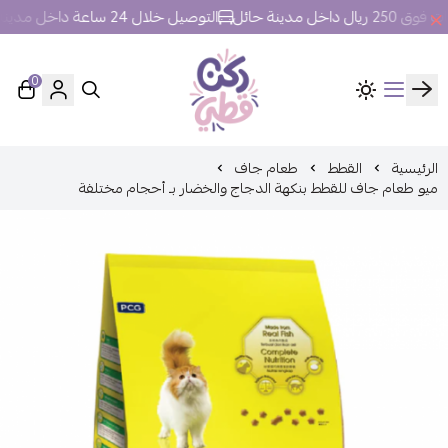
خل مدينة حائل
التوصيل خلال 24 ساعة داخل مدينة حائل.
0
ركن قطي
الرئيسية
القطط
طعام جاف
ميو طعام جاف للقطط بنكهة الدجاج والخضار بـ أحجام مختلفة