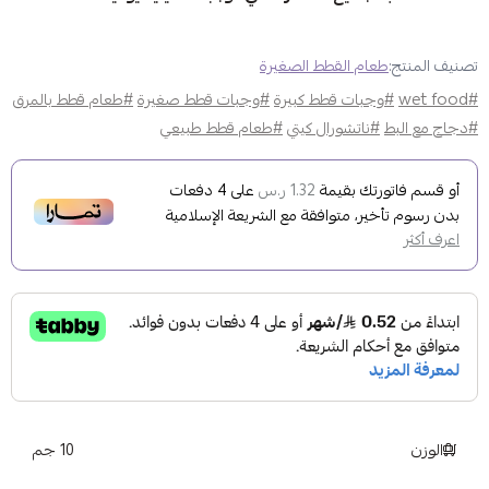
تصنيف المنتج:
طعام القطط الصغيرة
#wet food
#وجبات قطط كبيرة
#وجبات قطط صغيرة
#طعام قطط بالمرق
#دجاج مع البط
#ناتشورال كيتي
#طعام قطط طبيعي
أو قسم فاتورتك بقيمة
على
4
دفعات
1.32 ر.س
بدون رسوم تأخير، متوافقة مع الشريعة الإسلامية
اعرف أكثر
الوزن
10 جم