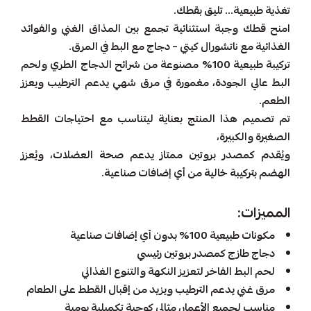
تغذية طبيعية... تليق بقطك.
امنح قطك وجبة استثنائية تجمع بين المذاق الغني والفوائد
الغذائية مع ناتشورال كيتي – دجاج مع البط في المرق.
تركيبة طبيعية 100% مصنوعة من شرائح الدجاج الطري ولحم
البط عالي الجودة، مغمورة في مرق شهي يدعم الترطيب ويعزز
الطعم.
تم تصميم هذا المنتج بعناية ليتناسب مع احتياجات القطط
الصغيرة والكبيرة،
ويُقدم كمصدر بروتين ممتاز يدعم صحة العضلات، ويُعزز
الهضم بتركيبة خالية من أي إضافات صناعية.
المميزات:
مكونات طبيعية 100% بدون أي إضافات صناعية
دجاج طازج كمصدر بروتين رئيسي
لحم البط الفاخر لتعزيز النكهة والتنوع الغذائي
مرق غني يدعم الترطيب ويزيد من إقبال القطط على الطعام
مناسب لجميع الأعمار، مثالي كوجبة تكميلية يومية