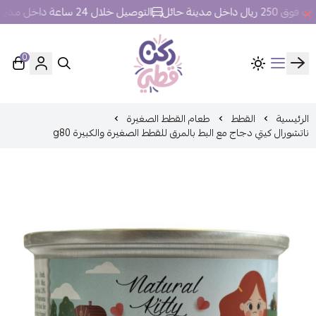
خل مدينة حائل
التوصيل خلال 24 ساعة داخل مدينة حائل.
0
ركن قطي
الرئيسية
القطط
طعام القطط الصغيرة
ناتشورال كيتي دجاج مع البط بالمرق للقطط الصغيرة والكبيرة g80