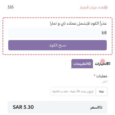
535
عدد مرات الشراء
عذراً الكود لايشمل عملاء تابي و تمارا
الخيارات
التقييمات
معلبات
*
اختر
علبة
كرتون عدد 24 علبة - نفدت الكمية
5.30 SAR
السعر