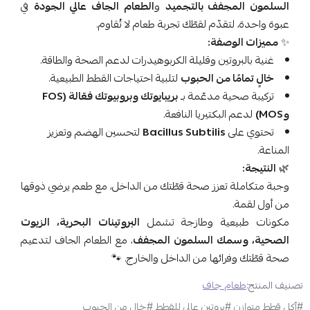
السلمون المجفف بالتجميد
و
الطعام الجاف عالي الجودة
في
عبوة واحدة، لتقدّم لقطّك تجربة طعام لا تُقاوم.
✨
مميزات الوصفة:
غنية بالبروتين وقليلة الكربوهيدرات لدعم الصحة والطاقة.
خالٍ تمامًا من الحبوب
لتلبية احتياجات القطط الطبيعية.
تركيبة صحية مدعّمة بـ
بريبايوتك وبروبيوتك فعّالة (FOS
وMOS)
لدعم البكتيريا النافعة.
تحتوي على
Bacillus Subtilis
لتحسين الهضم وتعزيز
المناعة.
🌿
النتيجة:
وجبة متكاملة تعزز صحة قطّتك من الداخل، مع طعم يرضي ذوقها
من أول لقمة.
مكونات طبيعية وطازجة تشمل
البروتينات البحرية، الزيوت
الصحية، وسمك السلمون المجفف
، مع الطعام الجاف لتدعيم
صحة قطّتك وفرائها من الداخل والخارج. 🐾
تصنيف المنتج:
طعام جاف
#أكل قطط متوازن
#بروتين عالي للقطط
#خال من الحبوب