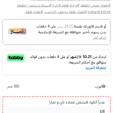
#طعام صحي للقطط
#وجبة قطط فاخرة
#سمك وسلمون للقطط
#natural kitty
#طعام قطط مجفف بالتجميد
#طعام قطط
أو قسم فاتورتك بقيمة
على
4
دفعات
26.25 ر.س
بدون رسوم تأخير، متوافقة مع الشريعة الإسلامية
اعرف أكثر
الوزن
100 جم
عذراً الكود لايشمل عملاء تابي و تمارا