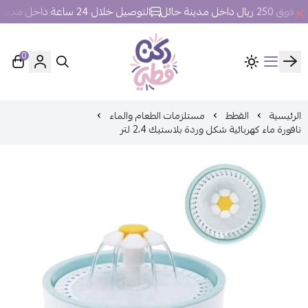
ل مدينة حائل
التوصيل خلال 24 ساعة داخل مدينة حائل.
0
ركن قطي
الرئيسية
القطط
مستلزمات الطعام والماء
نافورة ماء كهربائية شكل وردة بلاستيك 2،4 لتر