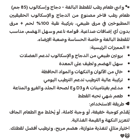
🐾 وانبي طعام رطب للقطط البالغة – دجاج وإسكالوب (85 جم)
طعام رطب فاخر مصنوع من الدجاج والإسكالوب الحقيقيين
المطبوخين في مرق طبيعي، بتركيبة نقية 100% لحم + مرق
بدون أي إضافات صناعية. قوامه ناعم وسهل الهضم، مناسب
للقطط البالغة وخاصة الحساسة وصعبة الإرضاء.
⭐ المميزات الرئيسية:
بروتين طبيعي من الدجاج والإسكالوب لدعم العضلات
سهل الهضم ولطيف على المعدة
خالٍ من الألوان والنكهات والمواد الحافظة
تركيبة عالية الترطيب تدعم الترطيب اليومي
مدعّم بفيتامينات A وD3 وE لصحة الجلد والفرو والمناعة
طعم شهي تحبه القطط
🥩 طريقة الاستخدام:
يُقدّم كوجبة خفيفة، أو وجبة كاملة، أو يُخلط مع الطعام الجاف
لتعزيز النكهة والقيمة الغذائية.
اختيار مثالي لتغذية متوازنة، هضم مريح، وترطيب أفضل لقطتك.
🐱💛