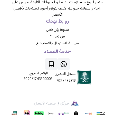
متجر لـ بيع مسلتزمات القطط و الحيوانات الاليفة نحرص على
راحة و سعادة حيوانك الأليف بتوفير أجود المنتجات بأفضل
الأسعار
روابط تهمك
مدونة ركن قطي
من نحن ؟
سياسة الاستبدال والاسترجاع
خدمة العملاء
الرقم الضريبي
السجل التجاري
302061743300003
7027439319
موثّق في منصة الأعمال