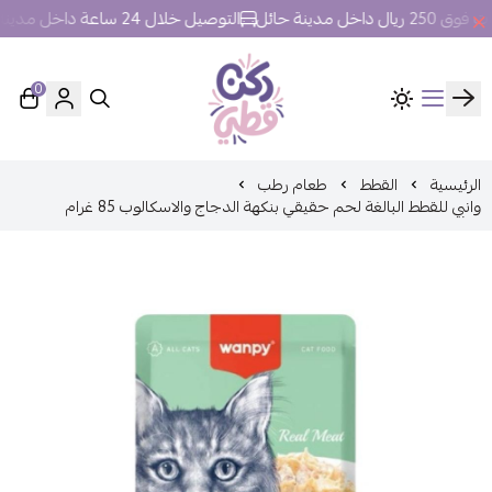
خل مدينة حائل
التوصيل خلال 24 ساعة داخل مدينة حائل.
0
ركن قطي
الرئيسية
القطط
طعام رطب
وانبي للقطط البالغة لحم حقيقي بنكهة الدجاج والاسكالوب 85 غرام