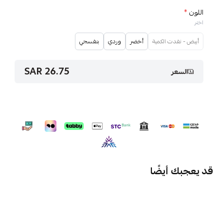
اللون
*
اختر
أبيض - نفدت الكمية
أخضر
وردي
بنفسجي
26.75 SAR
السعر
قد يعجبك أيضًا