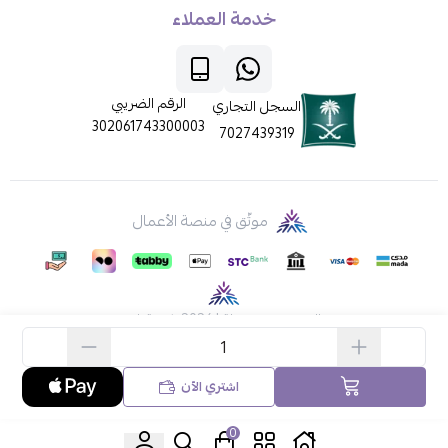
خدمة العملاء
الرقم الضريبي
السجل التجاري
302061743300003
7027439319
موثّق في منصة الأعمال
الحقوق محفوظة | 2026
ركن قطي
اشتري الآن
0