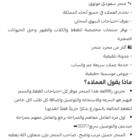
🐾 متجر سعودي موثوق:
- نخدم العملاء في جميع أنحاء المملكة.
- نعرف احتياجات السوق المحلي.
- نوفر منتجات مخصصة للقطط والكلاب والطيور وحتى الحيوانات
الصغيرة.
🛍️ أكثر من مجرد متجر:
- مدونة تثقيفية.
- خدمة عملاء سريعة عبر واتساب.
- عروض موسمية حقيقية.
ماذا يقول العملاء؟
تجربتي راااااائعه هذا المتجر موفر كل احتياجات القطط والمميز
فيهم هو السرعه والاستجابه والتوصيل واضافة كل طلب اكل خاص
للقطط الجائعه بالشوارع شكرًا جزيلاً فعلاً انقذتونا
اول مره اتعامل معاهم والصراحه برجع واتعامل معهم بصراحه
مبدعين والتوصيل سريع🤍🏃🏻‍♀️‍➡️
المتجر جميل مرتب واضح ، صاحب المتجر مرّن متعاون الله يعطيه