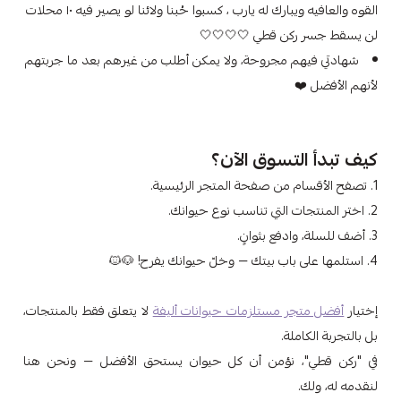
القوه والعافيه ويبارك له يارب ، كسبوا حُبنا ولائنا لو يصير فيه ١٠ محلات
لن يسقط جسر ركن قطي 🤍🤍🤍🤍
شهادتي فيهم مجروحة، ولا يمكن أطلب من غيرهم بعد ما جربتهم
لأنهم الأفضل ❤️
كيف تبدأ التسوق الآن؟
1. تصفح الأقسام من صفحة المتجر الرئيسية.
2. اختر المنتجات التي تناسب نوع حيوانك.
3. أضف للسلة، وادفع بثوانٍ.
4. استلمها على باب بيتك — وخلّ حيوانك يفرح! 🐶🐱
إختيار
أفضل متجر مستلزمات حيوانات أليفة
لا يتعلق فقط بالمنتجات،
بل بالتجربة الكاملة.
في "ركن قطي"، نؤمن أن كل حيوان يستحق الأفضل — ونحن هنا
لنقدمه له، ولك.