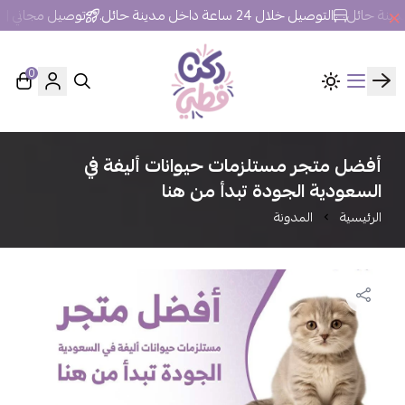
التوصيل خلال 24 ساعة داخل مدينة حائل.
توصيل مجاني | للطلبات فوق 250 
0
ركن قطي
أفضل متجر مستلزمات حيوانات أليفة في
السعودية الجودة تبدأ من هنا
الرئيسية
المدونة